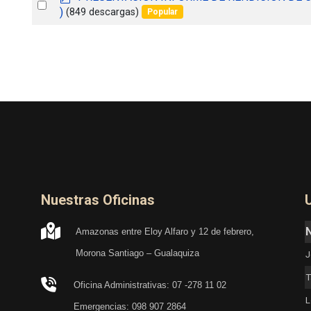
item
Select
d
)
(849 descargas)
Popular
f
an
item
Nuestras Oficinas
Amazonas entre Eloy Alfaro y 12 de febrero,
Morona Santiago – Gualaquiza
J
T
Oficina Administrativas: 07 -278 11 02
L
Emergencias: 098 907 2864