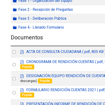
Carpeta
Fase 1.- Organización del Equipo
Carpeta
Fase 2.- Recepción de Preguntas
Carpeta
Fase 3.- Deliberación Pública
Carpeta
Fase 4.- Llenado Formulario
Documentos
p
Select
ACTA DE CONSULTA CIUDADANA
( pdf, 805 KB 
d
an
f
p
CRONOGRAMA DE RENDICIÓN CUENTAS
( pdf,
Select
item
d
Popular
f
an
p
DESIGNACIÒN EQUIPO RENDICIÒN DE CUENT
item
Select
d
descargas)
Popular
f
an
p
FORMULARIO RENDICIÓN CUENTAS 2021
( pdf
item
Select
d
Popular
f
an
p
PRESENTACIÓN INFORME DE RENDICIÓN DE 