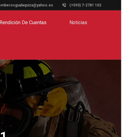
omberosgualaquiza@yahoo.es
(+593) 7-2781 102
Rendición De Cuentas
Noticias
21