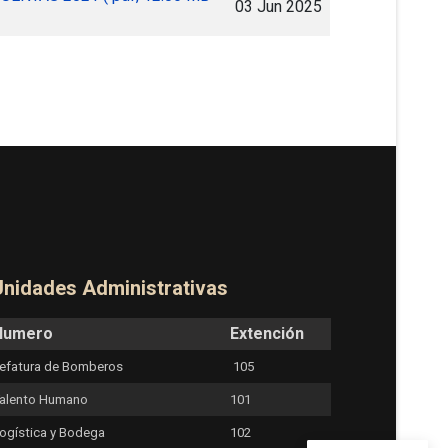
03 Jun 2025
Unidades Administrativas
Numero
Extención
efatura de Bomberos
105
alento Humano
101
ogística y Bodega
102