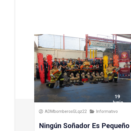
19
Junio
2025
ADMbomberosGLqz22
Informativo
Ningún Soñador Es Pequeño