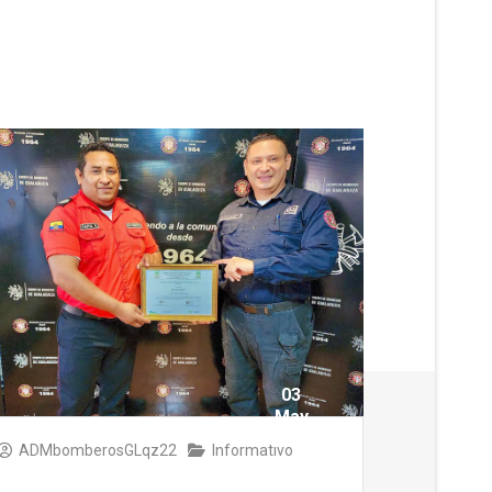
03
May
2025
ADMbomberosGLqz22
Informativo