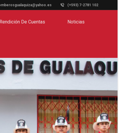
omberosgualaquiza@yahoo.es
(+593) 7-2781 102
Rendición De Cuentas
Noticias