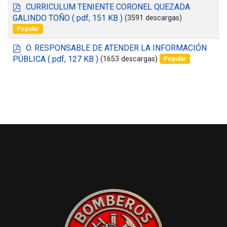
p
CURRICULUM TENIENTE CORONEL QUEZADA
d
GALINDO TOÑO
( pdf, 151 KB )
(3591 descargas)
f
Popular
p
O. RESPONSABLE DE ATENDER LA INFORMACIÓN
d
PÚBLICA
( pdf, 127 KB )
(1653 descargas)
Popular
f