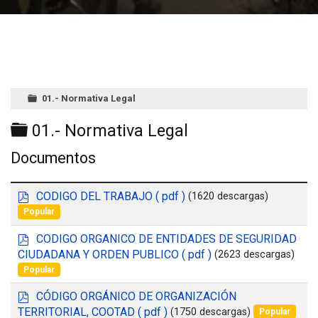
01.- Normativa Legal
Carpeta
01.- Normativa Legal
Documentos
p
CODIGO DEL TRABAJO
( pdf )
(1620 descargas)
d
Popular
f
p
CODIGO ORGANICO DE ENTIDADES DE SEGURIDAD
d
CIUDADANA Y ORDEN PUBLICO
( pdf )
(2623 descargas)
f
Popular
p
CÓDIGO ORGÁNICO DE ORGANIZACIÓN
d
TERRITORIAL, COOTAD
( pdf )
(1750 descargas)
Popular