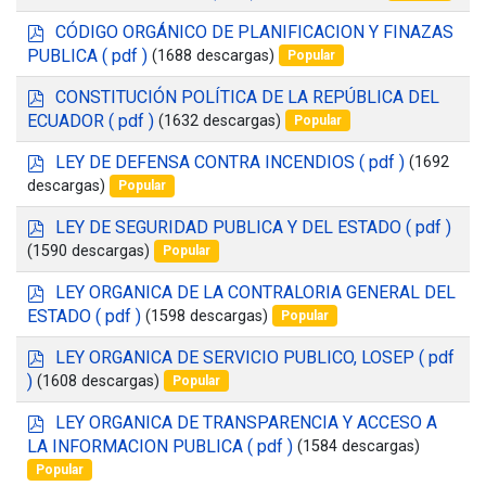
f
p
CÓDIGO ORGÁNICO DE PLANIFICACION Y FINAZAS
d
PUBLICA
( pdf )
(1688 descargas)
Popular
f
p
CONSTITUCIÓN POLÍTICA DE LA REPÚBLICA DEL
d
ECUADOR
( pdf )
(1632 descargas)
Popular
f
p
LEY DE DEFENSA CONTRA INCENDIOS
( pdf )
(1692
d
descargas)
Popular
f
p
LEY DE SEGURIDAD PUBLICA Y DEL ESTADO
( pdf )
d
(1590 descargas)
Popular
f
p
LEY ORGANICA DE LA CONTRALORIA GENERAL DEL
d
ESTADO
( pdf )
(1598 descargas)
Popular
f
p
LEY ORGANICA DE SERVICIO PUBLICO, LOSEP
( pdf
d
)
(1608 descargas)
Popular
f
p
LEY ORGANICA DE TRANSPARENCIA Y ACCESO A
d
LA INFORMACION PUBLICA
( pdf )
(1584 descargas)
f
Popular