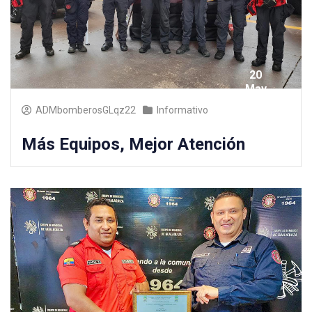
20
May
2025
ADMbomberosGLqz22
Informativo
Más Equipos, Mejor Atención