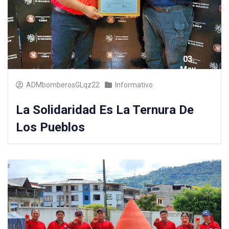
03
May
2025
ADMbomberosGLqz22
Informativo
La Solidaridad Es La Ternura De
Los Pueblos